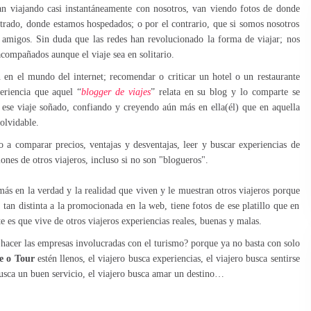
van viajando casi instantáneamente con nosotros, van viendo fotos de donde
ado, donde estamos hospedados; o por el contrario, que si somos nosotros
 amigos. Sin duda que las redes han revolucionado la forma de viajar; nos
 acompañados aunque el viaje sea en solitario.
 en el mundo del internet; recomendar o criticar un hotel o un restaurante
eriencia que aquel “
blogger de viajes
” relata en su blog y lo comparte se
 ese viaje soñado, confiando y creyendo aún más en ella(él) que en aquella
olvidable.
to a comparar precios, ventajas y desventajas, leer y buscar experiencias de
iones de otros viajeros, incluso si no son "blogueros".
más en la verdad y la realidad que viven y le muestran otros viajeros porque
l tan distinta a la promocionada en la web, tiene fotos de ese platillo que en
te es que vive de otros viajeros experiencias reales, buenas y malas.
 hacer las empresas involucradas con el turismo? porque ya no basta con solo
e o Tour
estén llenos, el viajero busca experiencias, el viajero busca sentirse
 busca un buen servicio, el viajero busca amar un destino…