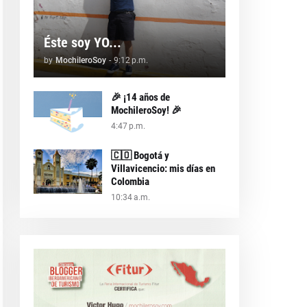
Éste soy YO...
by
MochileroSoy
-
9:12 p.m.
🎉 ¡14 años de
MochileroSoy! 🎉
4:47 p.m.
🇨🇴 Bogotá y
Villavicencio: mis días en
Colombia
10:34 a.m.