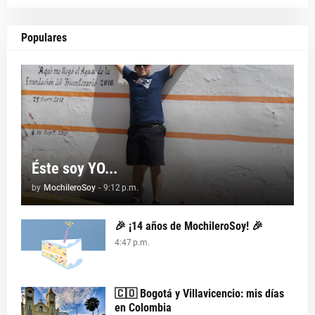
Populares
Éste soy YO...
by
MochileroSoy
-
9:12 p.m.
🎉 ¡14 años de MochileroSoy! 🎉
4:47 p.m.
🇨🇴 Bogotá y Villavicencio: mis días
en Colombia