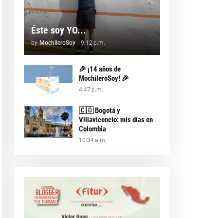
Éste soy YO...
by
MochileroSoy
-
9:12 p.m.
🎉 ¡14 años de
MochileroSoy! 🎉
4:47 p.m.
🇨🇴 Bogotá y
Villavicencio: mis días en
Colombia
10:34 a.m.