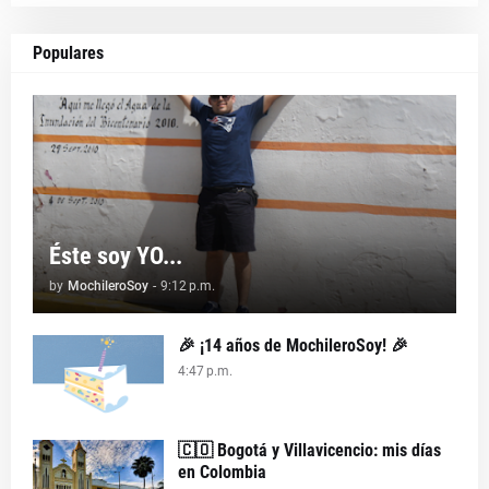
Populares
Éste soy YO...
by
MochileroSoy
-
9:12 p.m.
🎉 ¡14 años de MochileroSoy! 🎉
4:47 p.m.
🇨🇴 Bogotá y Villavicencio: mis días
en Colombia