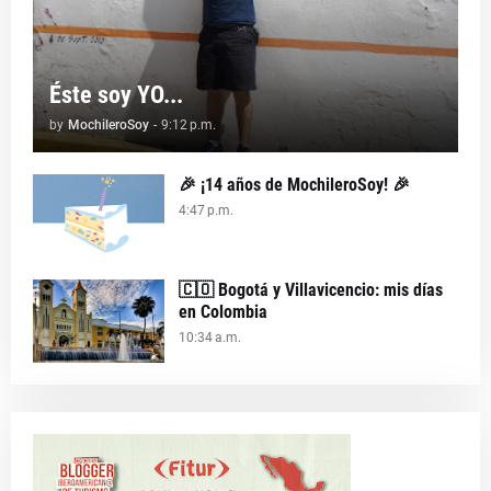
Éste soy YO...
by
MochileroSoy
-
9:12 p.m.
🎉 ¡14 años de MochileroSoy! 🎉
4:47 p.m.
🇨🇴 Bogotá y Villavicencio: mis días
en Colombia
10:34 a.m.