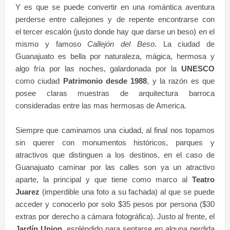
Y es que se puede convertir en una romántica aventura
perderse entre callejones y de repente encontrarse con
el tercer escalón (justo donde hay que darse un beso) en el
mismo y famoso
Callejón del Beso
. La ciudad de
Guanajuato es bella por naturaleza, mágica, hermosa y
algo fría por las noches, galardonada por la
UNESCO
como ciudad
Patrimonio desde 1988
, y la razón es que
posee claras muestras de arquitectura barroca
consideradas entre las mas hermosas de America.
Siempre que caminamos una ciudad, al final nos topamos
sin querer con monumentos históricos, parques y
atractivos que distinguen a los destinos, en el caso de
Guanajuato caminar por las calles son ya un atractivo
aparte, la principal y que tiene como marco al
Teatro
Juarez
(imperdible una foto a su fachada) al que se puede
acceder y conocerlo por solo $35 pesos por persona ($30
extras por derecho a cámara fotográfica). Justo al frente, el
Jardín Union
, espléndido para sentarse en alguna perdida