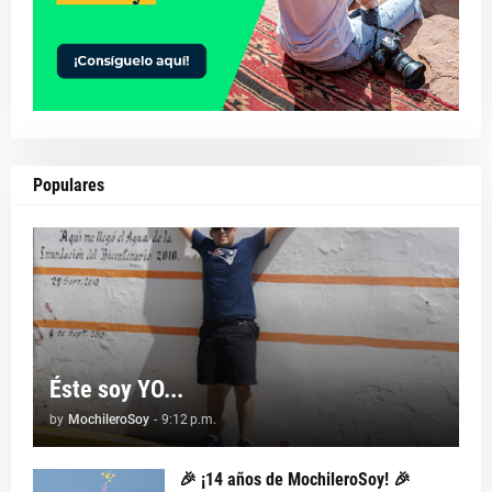
Populares
Éste soy YO...
by
MochileroSoy
-
9:12 p.m.
🎉 ¡14 años de MochileroSoy! 🎉