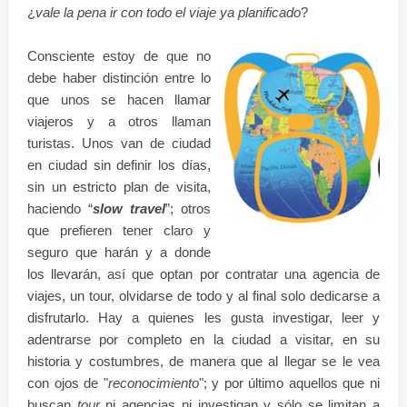
¿
vale la pena ir con todo el viaje ya planificado
?
Consciente estoy de que no
debe haber distinción entre lo
que unos se hacen llamar
viajeros y a otros llaman
turistas. Unos van de ciudad
en ciudad sin definir los días,
sin un estricto plan de visita,
haciendo “
slow travel
”; otros
que prefieren tener claro y
seguro que harán y a donde
los llevarán, así que optan por contratar una agencia de
viajes, un tour, olvidarse de todo y al final solo dedicarse a
disfrutarlo. Hay a quienes les gusta investigar, leer y
adentrarse por completo en la ciudad a visitar, en su
historia y costumbres, de manera que al llegar se le vea
con ojos de "
reconocimiento
"; y por último aquellos que ni
buscan
tour
ni agencias ni investigan y sólo se limitan a