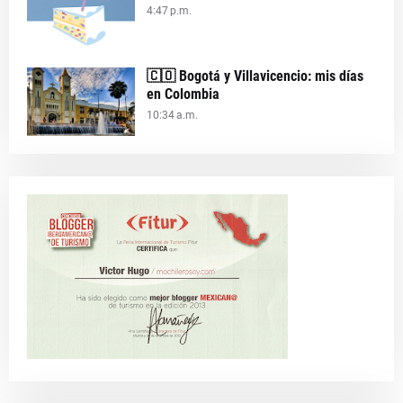
4:47 p.m.
🇨🇴 Bogotá y Villavicencio: mis días
en Colombia
10:34 a.m.