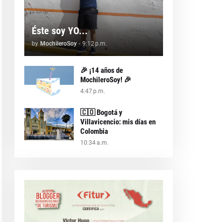
Éste soy YO...
by
MochileroSoy
-
9:12 p.m.
🎉 ¡14 años de
MochileroSoy! 🎉
4:47 p.m.
🇨🇴 Bogotá y
Villavicencio: mis días en
Colombia
10:34 a.m.