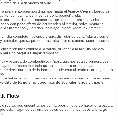
 ritmo de Flash vuelvo al auto.
la isla y entonces nos dirigimos hasta el
Visitor Center
. Luego de
correr con calma los rincones de la pequeña isla.
tivo, pero escuchando recomendaciones de que era una visita
es y con poca oferta de actividades al interior, salvo montar a
tre las montañas y veredas.
Antelope Island Deers in Antelope.
ar un día completo haciendo picnic, disfrutando de la
“
playa”, con el
es y animales que se pueden encontrar por el camino, como bisontes
emprendemos camino a la salida, al llegar a la taquilla me doy
ip para no pagar es llegar temprano.
año) y recarga de combustible; y *para quienes sea su primera vez
hay que ir hasta la tienda que se encuentra en todas las
y que decir numero de la bomba donde esta ubicado el auto y monto
na.
ta que había tenido un par de días atrás me doy cuenta que
no eran
ke City de Reno sino poco mas de 800 kilómetros
y
unas 8
lt Flats
olo recta), nos encontramos con la oportunidad de hacer otra escala
que estar rogando por una estación de sanitarios, pues a lo largo
rse.