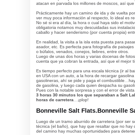
atacan en parvada los millones de moscos, así que a
Prácticamente hay un camino de ida y de vuelta por 
ver muy poca información al respecto, lo ideal es re
No sé si era al día, la hora o cual haya sido el mo
obligatoria notamos muy descuidadas sus instalacion
caballo y hacer senderismo (por cuenta propia) en
En realidad, la visita a la isla esta puesta para pas
asador, etc. Es perfecta para fotografía de paisaj
o búfalos, venados, conejos, liebres, entre otros.
Luego de unas dos horas y varias docenas de fotos 
cuenta que ya cobran la entrada, así que el mejor t
Es tiempo perfecto para una escala técnica (ir al b
en USA con un auto, a la hora de recargar gasolina 
gasolineras, ahí se pide y paga el combustible…ha
de gasolina, y luego cada quien despacha su gasoli
Pues con la notable sorpresa y con el error de vis
3 horas 30 minutos los que separaban a Salt La
horas de carretera
…¡plop!
Bonneville Salt Flats.Bonneville Sa
Luego de un tramo aburrido de carretera (por ser s
técnica (el baño), que hay que resaltar que no hay 
del camino hay muchas oportunidades para detene