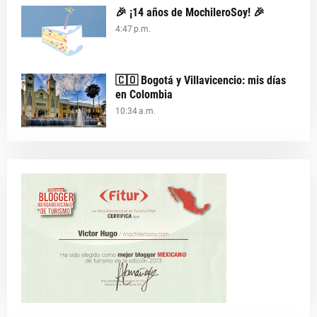
🎉 ¡14 años de MochileroSoy! 🎉
4:47 p.m.
🇨🇴 Bogotá y Villavicencio: mis días
en Colombia
10:34 a.m.