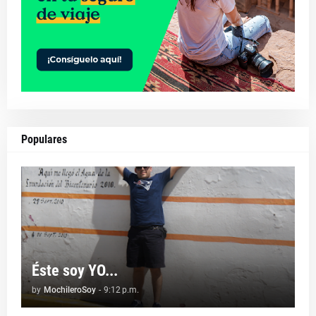
Populares
Éste soy YO...
by
MochileroSoy
-
9:12 p.m.