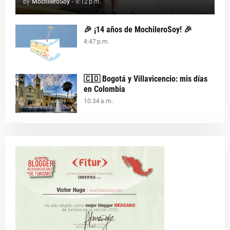
by
MochileroSoy
-
9:12 p.m.
🎉 ¡14 años de MochileroSoy! 🎉
4:47 p.m.
🇨🇴 Bogotá y Villavicencio: mis días
en Colombia
10:34 a.m.