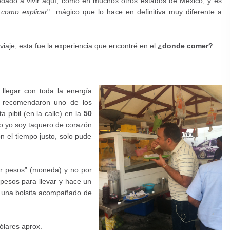
edado a vivir
aquí, como en muchos otros estados de México; y es
 como explicar
" mágico que lo hace en definitiva muy diferente a
iaje, esta fue la experiencia que encontré en el
¿donde comer?
.
llegar con toda la energía
recomendaron uno de los
ta
pibil (en la calle) en la
50
o yo soy taquero de corazón
 el tiempo justo, solo pude
or pesos” (moneda) y no por
 pesos para llevar y hace un
n una bolsita acompañado de
ólares aprox.