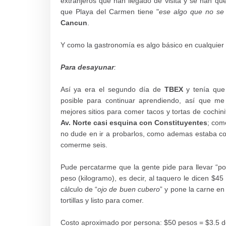
extranjeros que han llegado de visita y se han qu
que Playa del Carmen tiene "
ese algo que no se
Cancun
.
Y como la gastronomía es algo básico en cualquier v
Para desayunar
:
Así ya era el segundo día de
TBEX
y tenía que 
posible para continuar aprendiendo,
así
que me 
mejores sitios para comer tacos y tortas de
cochini
Av. Norte casi esquina con Constituyentes
; com
no dude en ir a probarlos, como ademas estaba con
comerme seis.
Pude percatarme que la gente pide para llevar “p
peso (kilogramo), es decir, al taquero le dicen $45
cálculo de “
ojo de buen cubero
” y pone la carne e
tortillas y listo para comer.
Costo aproximado por persona: $50 pesos = $3.5 d