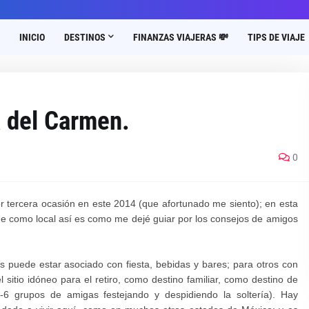
INICIO
DESTINOS
FINANZAS VIAJERAS 💸
TIPS DE VIAJE
 del Carmen.
0
r tercera ocasión en este 2014 (que
afortunado
me siento); en esta
ome como local así es como me dejé guiar por los consejos de amigos
as puede estar asociado con fiesta, bebidas y bares; para otros con
 sitio
idóneo
para el retiro, como destino familiar, como destino de
 5-6 grupos de amigas festejando y despidiendo la soltería)
. Hay