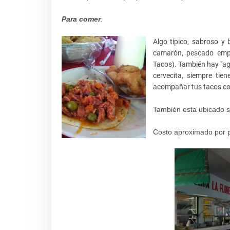
Para comer
:
Algo típico, sabroso y
camarón, pescado empa
Tacos).
También
hay "
ag
cervecita, siempre tie
acompañar tus tacos co
También
esta ubicado s
Costo aproximado por p