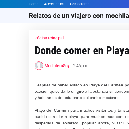
Home
Acerca de mi
Contactame
Relatos de un viajero con mochila
Página Principal
Donde comer en Playa
MochileroSoy
-
2:46 p.m.
Después de haber estado en
Playa del Carmen
po
ocasión quise darle un giro a la estancia sintiénd
y habitantes de esta parte del caribe mexicano.
Playa del Carmen
para muchos visitantes y turist
pueblo con olor a playa, para muchos más como el
despedida de soltera/o (popular ahora, vi
fácil