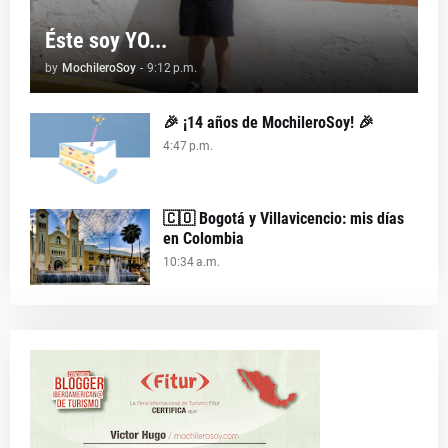
Éste soy YO...
by
MochileroSoy
-
9:12 p.m.
🎉 ¡14 años de MochileroSoy! 🎉
4:47 p.m.
🇨🇴 Bogotá y Villavicencio: mis días
en Colombia
10:34 a.m.