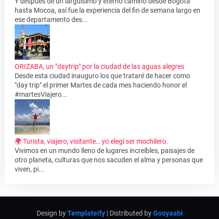
Y después de un larguísimo y eterno camino desde Bogota
hasta Mocoa, así fue la experiencia del fin de semana largo en
ese departamento des...
ORIZABA, un "daytrip" por la ciudad de las aguas alegres
Desde esta ciudad inauguro los que trataré de hacer como
"day trip" el primer Martes de cada mes haciendo honor el
#martesViajero...
🌍 Turista, viajero, visitante… yo elegí ser mochilero.
Vivimos en un mundo lleno de lugares increíbles, paisajes de
otro planeta, culturas que nos sacuden el alma y personas que
viven, pi...
Design by
Templateify
| Distributed by
Gooyaabi