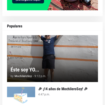
Populares
Éste soy YO...
by
MochileroSoy
-
9:12 p.m.
🎉 ¡14 años de MochileroSoy! 🎉
4:47 p.m.