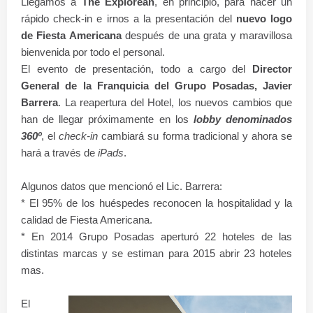
Llegamos a
The Explorean
, en principio, para hacer un
rápido check-in e irnos a la presentación del
nuevo logo
de Fiesta Americana
después de una grata y maravillosa
bienvenida por todo el personal.
El evento de presentación, todo a cargo del
Director
General de la Franquicia del Grupo Posadas, Javier
Barrera
. La reapertura del Hotel, los nuevos cambios que
han de llegar próximamente en los
lobby denominados
360º
, el
check-in
cambiará su forma tradicional y ahora se
hará a través de
iPads
.
Algunos datos que mencionó el Lic. Barrera:
* El 95% de los huéspedes reconocen la hospitalidad y la
calidad de Fiesta Americana.
* En 2014 Grupo Posadas aperturó 22 hoteles de las
distintas marcas y se estiman para 2015 abrir 23 hoteles
mas.
El