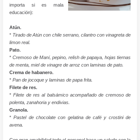
importa si es
mala
educación
):
Atún.
*
Tirado de Atún con chile serrano, cilantro con vinagreta de
limon real.
Pato.
*
Cremoso de Maní, pepino, relish de papaya, hojas tiernas
de menta, miel de vinagre de arroz con laminas de pato.
Crema de habanero.
*
Pan de jocoque y laminas de papa frita.
Filete de res.
*
Filete de res al balsámico acompañado de cremoso de
polenta, zanahoria y endivias.
Granola.
*
Pastel de chocolate con gelatina de café y crostini de
avena.
Con gran amabilidad todo el personal hace un saludo con la