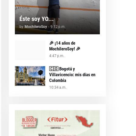
Éste soy YO...
by
MochileroSoy
-
9:12 p.m.
🎉 ¡14 años de
MochileroSoy! 🎉
4:47 p.m.
🇨🇴 Bogotá y
Villavicencio: mis días en
Colombia
10:34 a.m.