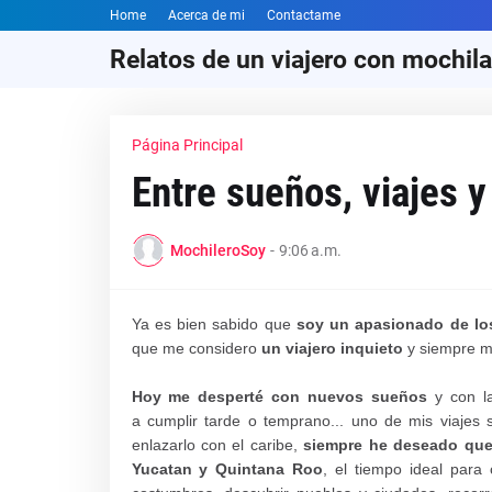
Home
Acerca de mi
Contactame
Relatos de un viajero con mochila
Página Principal
Entre sueños, viajes y
MochileroSoy
-
9:06 a.m.
Ya es bien sabido que
soy un apasionado de los 
que me considero
un viajero inquieto
y siempre me
Hoy me desperté con nuevos sueños
y con la
a cumplir tarde o temprano... uno de mis viajes
enlazarlo con el caribe,
siempre he deseado que 
Yucatan y Quintana Roo
, el tiempo ideal para