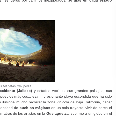
rer senderos por caminos inexplorados,
30 días en cada estado
as Marietas, wikipedia.
ccidente (Jalisco)
y estados vecinos; sus grandes paisajes, sus
 pueblos mágicos... esa impresionante playa escondida que ha sido
ilusiona mucho recorrer la zona vinícola de Baja California, hacer
 cantidad de
pueblos mágicos
en un solo trayecto, vivir de cerca el
n atrás de los artistas en la
Guelaguetza
, subirme a un globo en el