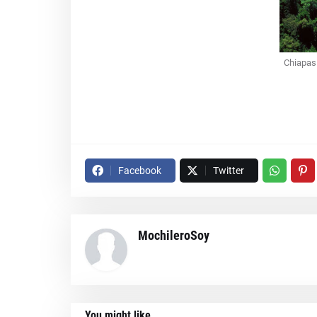
Chiapas
Facebook
Twitter
MochileroSoy
You might like