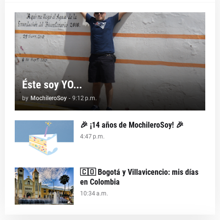
Éste soy YO...
by
MochileroSoy
-
9:12 p.m.
🎉 ¡14 años de MochileroSoy! 🎉
4:47 p.m.
🇨🇴 Bogotá y Villavicencio: mis días
en Colombia
10:34 a.m.